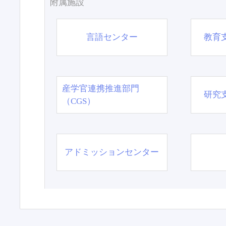
附属施設
言語センター
教育
産学官連携推進部門
研究
（CGS）
アドミッションセンター