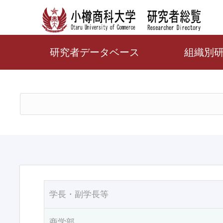
研究者データベース
組織別
学長・副学長等
商学部