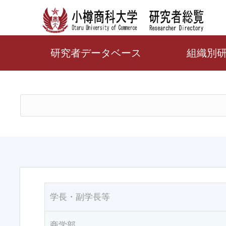
研究者データベース
組織別
学長・副学長等
商学部