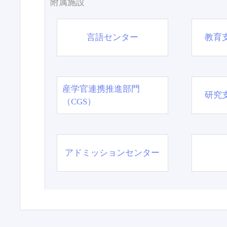
附属施設
言語センター
教育
産学官連携推進部門
研究
（CGS）
アドミッションセンター