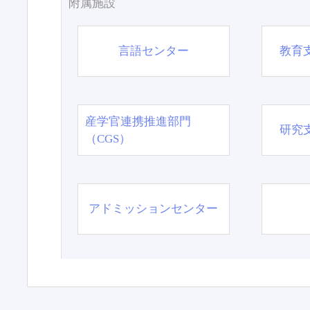
附属施設
言語センター
教育
産学官連携推進部門
研究
（CGS）
アドミッションセンター