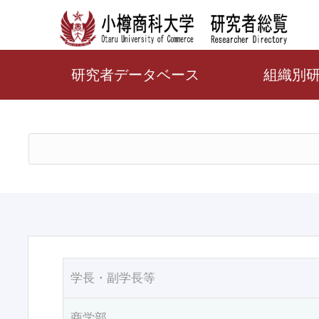
研究者データベース
組織別
学長・副学長等
商学部