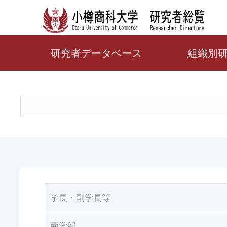
研究者データベース
組織別
学長・副学長等
商学部