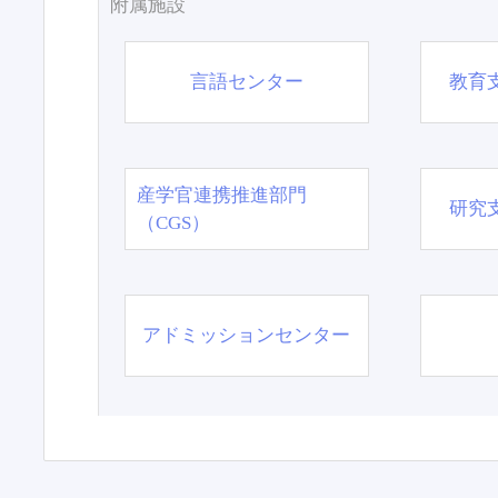
附属施設
言語センター
教育
産学官連携推進部門
研究
（CGS）
アドミッションセンター