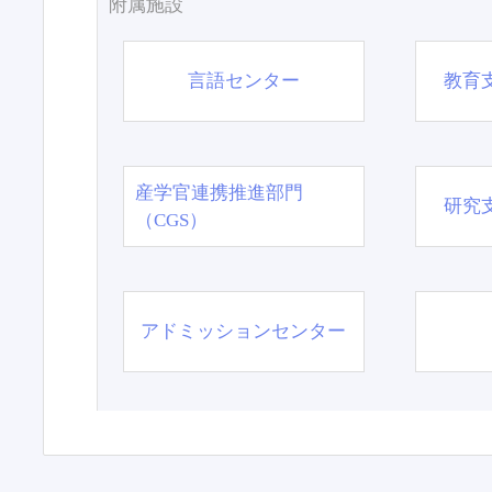
附属施設
言語センター
教育
産学官連携推進部門
研究
（CGS）
アドミッションセンター