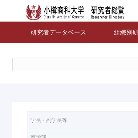
研究者データベース
組織別
学長・副学長等
商学部