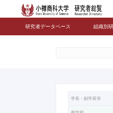
研究者データベース
組織別
学長・副学長等
商学部