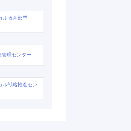
カル教育部門
）
健管理センター
カル戦略推進セン