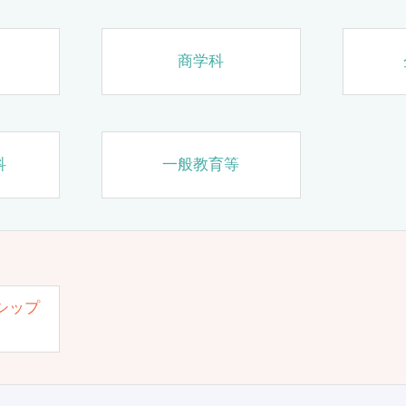
商学科
科
一般教育等
シップ