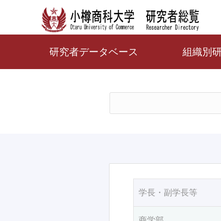
研究者データベース
組織別
学長・副学長等
商学部