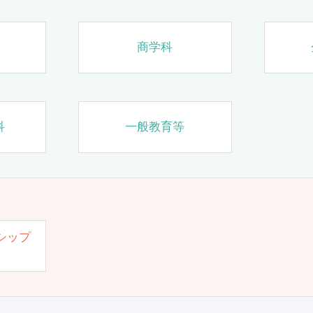
商学科
科
一般教育等
シップ