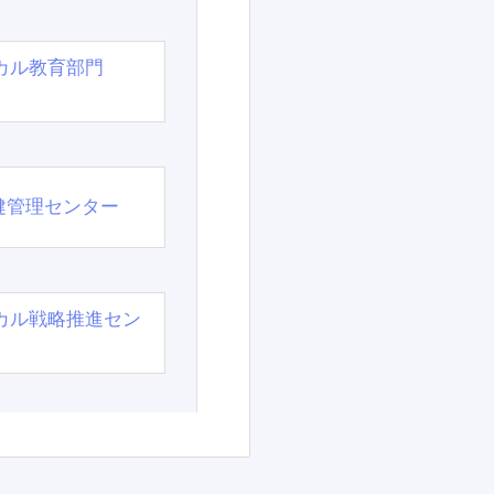
カル教育部門
）
健管理センター
カル戦略推進セン