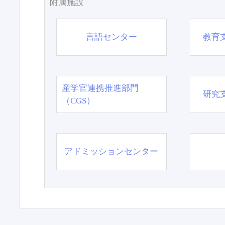
附属施設
言語センター
教育
産学官連携推進部門
研究
（CGS）
アドミッションセンター