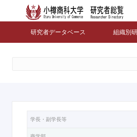
研究者データベース
組織別
学長・副学長等
商学部