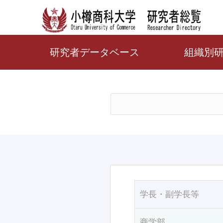
研究者データベース
組織別
学長・副学長等
商学部