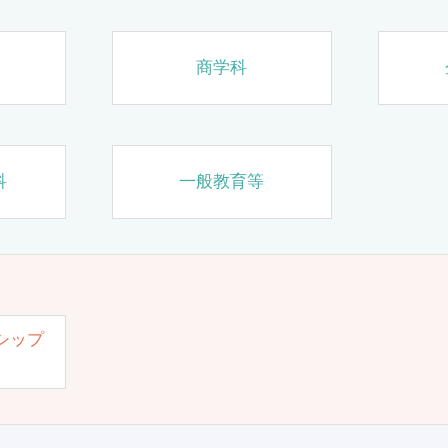
商学科
科
一般教育等
シップ