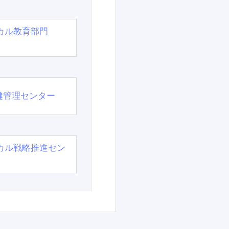
カル教育部門
）
健管理センター
カル戦略推進セン