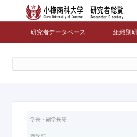
研究者データベース
組織別
学長・副学長等
商学部