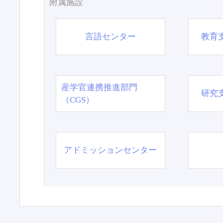
附属施設
言語センター
教育
産学官連携推進部門
研究
（CGS）
アドミッションセンター