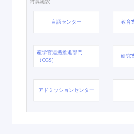
附属施設
言語センター
教育
産学官連携推進部門
研究
（CGS）
アドミッションセンター