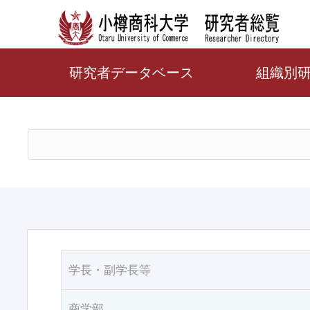
研究者データベース
組織別
学長・副学長等
商学部