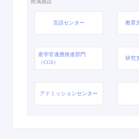
附属施設
言語センター
教育
産学官連携推進部門
研究
（CGS）
アドミッションセンター