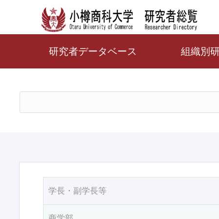
研究者データベース
組織別
学長・副学長等
商学部