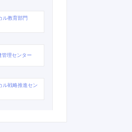
カル教育部門
）
健管理センター
カル戦略推進セン