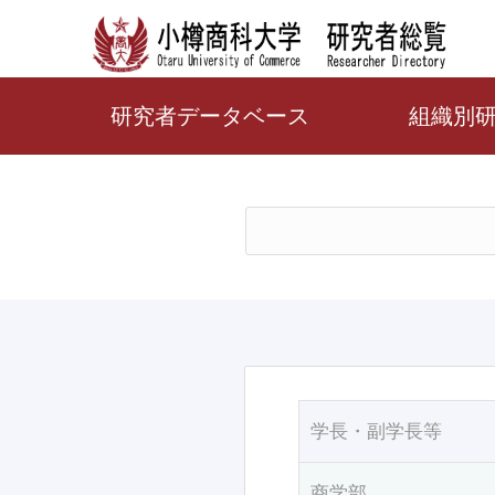
研究者データベース
組織別
学長・副学長等
商学部