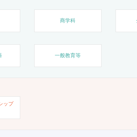
商学科
科
一般教育等
シップ