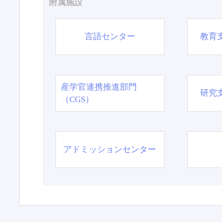
附属施設
言語センター
教育
産学官連携推進部門
研究
（CGS）
アドミッションセンター