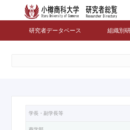
研究者データベース
組織別
学長・副学長等
商学部