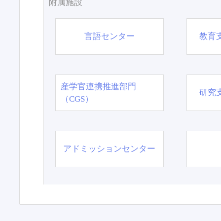
附属施設
言語センター
教育
産学官連携推進部門
研究
（CGS）
アドミッションセンター