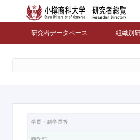
研究者データベース
組織別
学長・副学長等
商学部