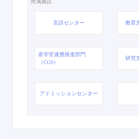
附属施設
言語センター
教育
産学官連携推進部門
研究
（CGS）
アドミッションセンター