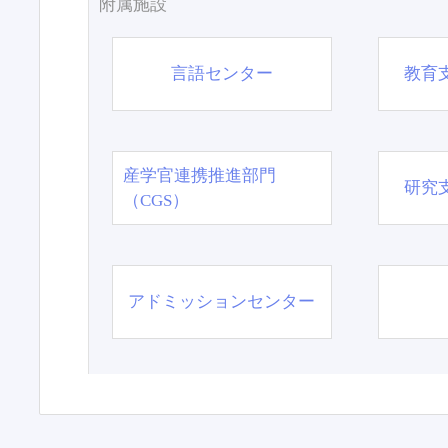
附属施設
言語センター
教育
産学官連携推進部門
研究
（CGS）
アドミッションセンター