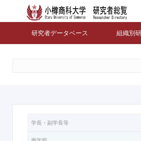
研究者データベース
組織別
学長・副学長等
商学部