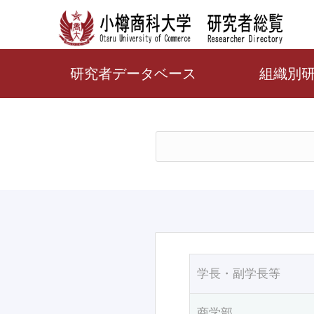
研究者データベース
組織別
学長・副学長等
商学部