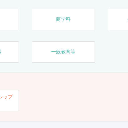
商学科
科
一般教育等
シップ