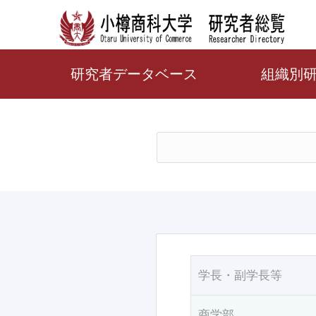
研究者データベース
組織別
学長・副学長等
商学部