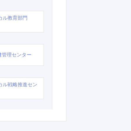
カル教育部門
）
健管理センター
カル戦略推進セン