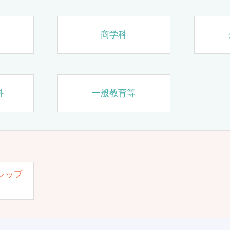
商学科
科
一般教育等
シップ