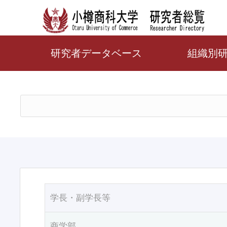
研究者データベース
組織別
学長・副学長等
商学部