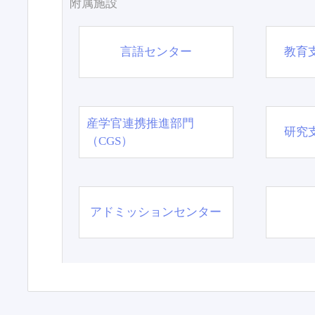
附属施設
言語センター
教育
産学官連携推進部門
研究
（CGS）
アドミッションセンター