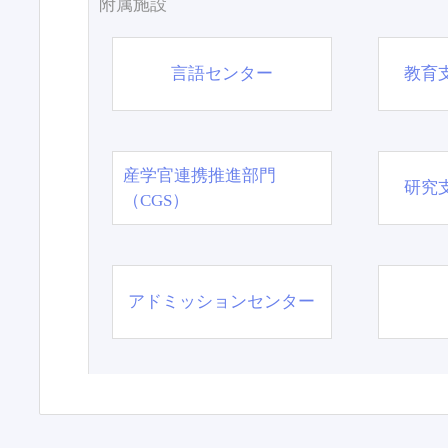
附属施設
言語センター
教育
産学官連携推進部門
研究
（CGS）
アドミッションセンター