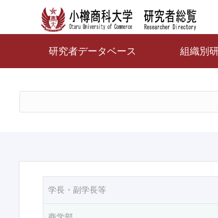
研究者データベース
組織別
学長・副学長等
商学部