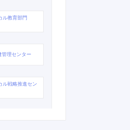
カル教育部門
）
健管理センター
カル戦略推進セン