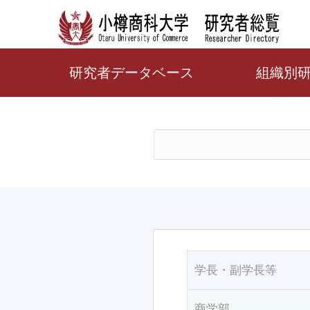
研究者データベース
組織別
学長・副学長等
商学部