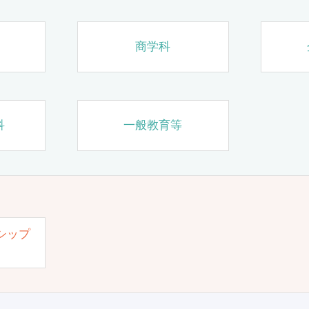
商学科
科
一般教育等
シップ