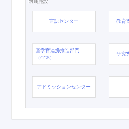
附属施設
言語センター
教育
産学官連携推進部門
研究
（CGS）
アドミッションセンター