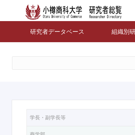
研究者データベース
組織別
学長・副学長等
商学部