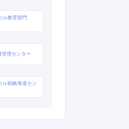
カル教育部門
）
健管理センター
カル戦略推進セン