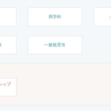
商学科
科
一般教育等
シップ