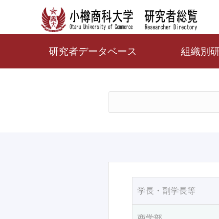
研究者データベース
組織別
学長・副学長等
商学部