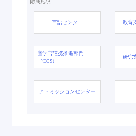
附属施設
言語センター
教育
産学官連携推進部門
研究
（CGS）
アドミッションセンター