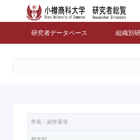
研究者データベース
組織別
学長・副学長等
商学部