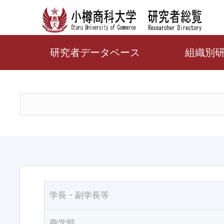
研究者データベース
組織別
学長・副学長等
商学部