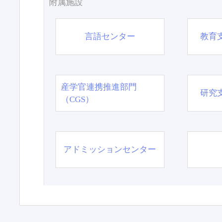
附属施設
言語センター
教育
産学官連携推進部門
研究
（CGS）
アドミッションセンター