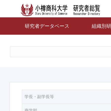
研究者データベース
組織別
学長・副学長等
商学部