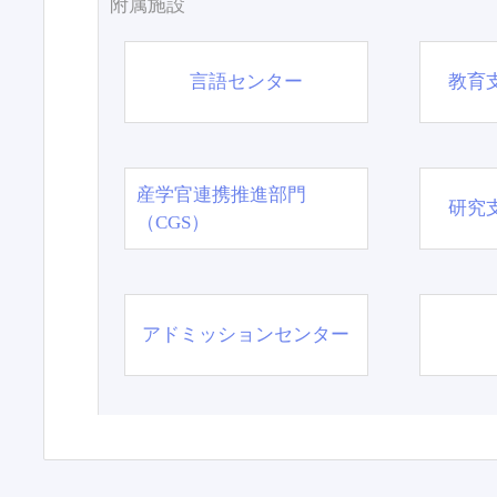
附属施設
言語センター
教育
産学官連携推進部門
研究
（CGS）
アドミッションセンター