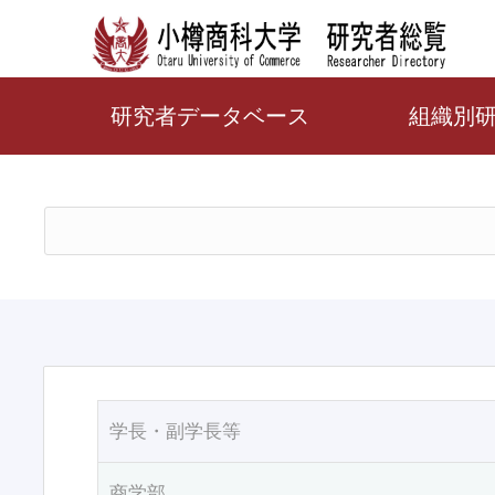
研究者データベース
組織別
学長・副学長等
商学部