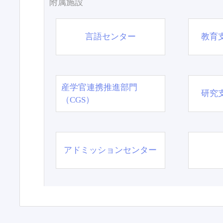
附属施設
言語センター
教育
産学官連携推進部門
研究
（CGS）
アドミッションセンター