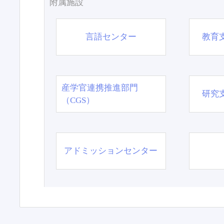
附属施設
言語センター
教育
産学官連携推進部門
研究
（CGS）
アドミッションセンター