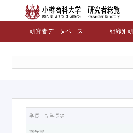
研究者データベース
組織別
学長・副学長等
商学部