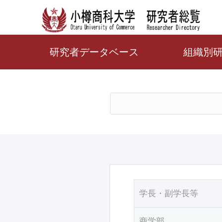
研究者データベース
組織別
学長・副学長等
商学部