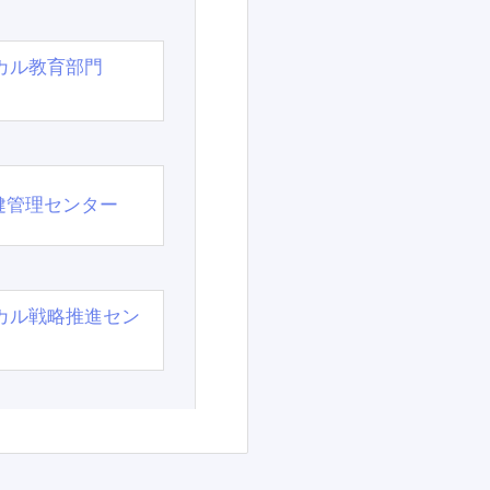
カル教育部門
）
健管理センター
カル戦略推進セン