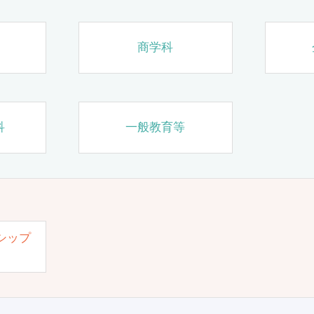
商学科
科
一般教育等
シップ