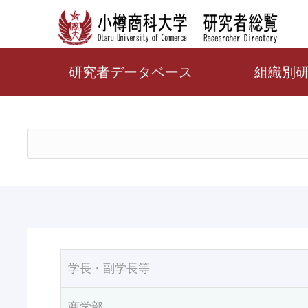
研究者データベース
組織別
学長・副学長等
商学部