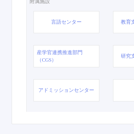
附属施設
言語センター
教育
産学官連携推進部門
研究
（CGS）
アドミッションセンター