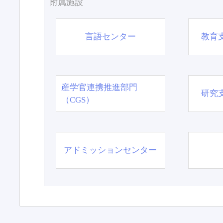
附属施設
言語センター
教育
産学官連携推進部門
研究
（CGS）
アドミッションセンター