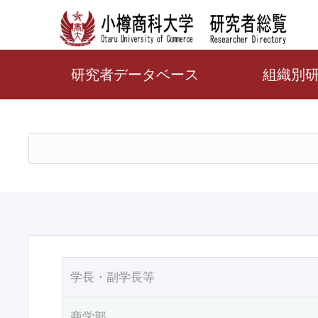
研究者データベース
組織別
学長・副学長等
商学部