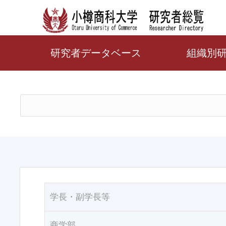
研究者データベース
組織別
学長・副学長等
商学部