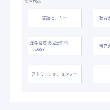
附属施設
言語センター
教育
産学官連携推進部門
研究
（CGS）
アドミッションセンター