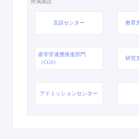
附属施設
言語センター
教育
産学官連携推進部門
研究
（CGS）
アドミッションセンター