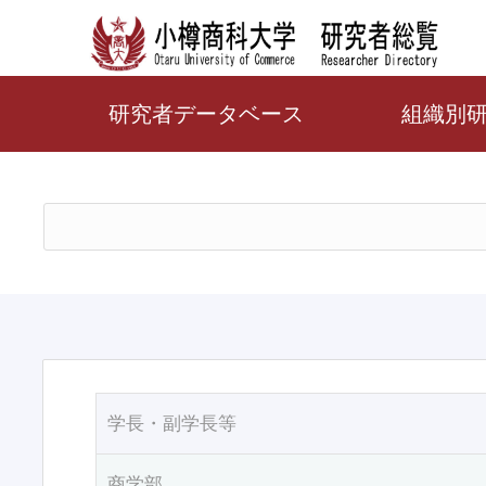
研究者データベース
組織別
学長・副学長等
商学部