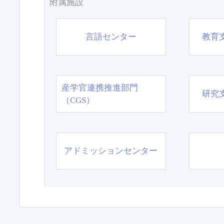
附属施設
言語センター
教育
産学官連携推進部門
研究
（CGS）
アドミッションセンター