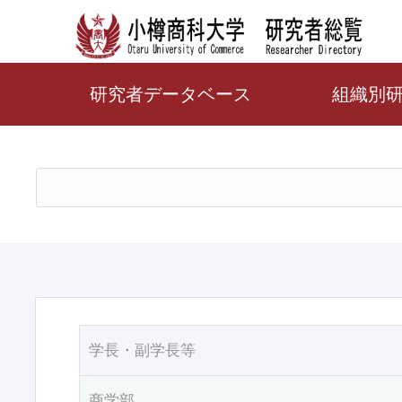
研究者データベース
組織別
学長・副学長等
商学部