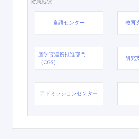
附属施設
言語センター
教育
産学官連携推進部門
研究
（CGS）
アドミッションセンター