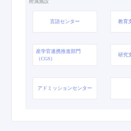
附属施設
言語センター
教育
産学官連携推進部門
研究
（CGS）
アドミッションセンター