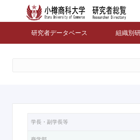
研究者データベース
組織別
学長・副学長等
商学部