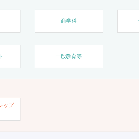
商学科
科
一般教育等
シップ