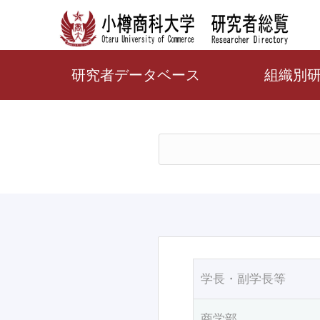
研究者データベース
組織別
学長・副学長等
商学部