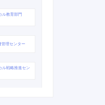
カル教育部門
）
健管理センター
カル戦略推進セン