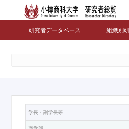
研究者データベース
組織別
学長・副学長等
商学部