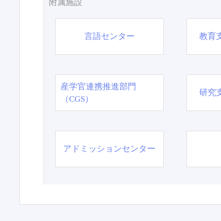
附属施設
言語センター
教育
産学官連携推進部門
研究
（CGS）
アドミッションセンター