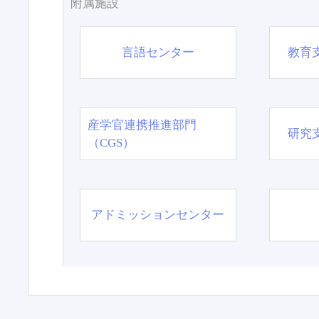
附属施設
言語センター
教育
産学官連携推進部門
研究
（CGS）
アドミッションセンター