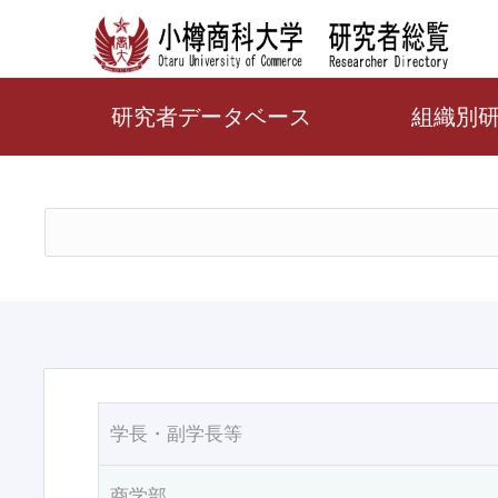
研究者データベース
組織別
学長・副学長等
商学部