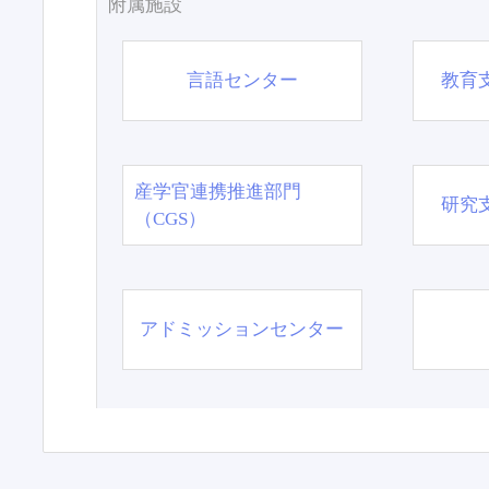
附属施設
言語センター
教育
産学官連携推進部門
研究
（CGS）
アドミッションセンター