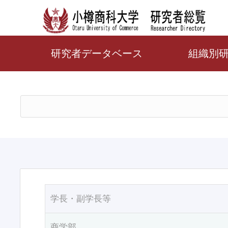
研究者データベース
組織別
学長・副学長等
商学部