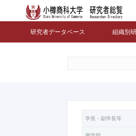
研究者データベース
組織別
学長・副学長等
商学部