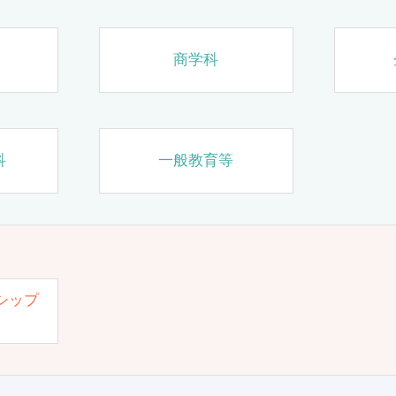
商学科
科
一般教育等
シップ