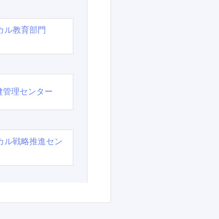
カル教育部門
）
健管理センター
カル戦略推進セン