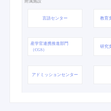
附属施設
言語センター
教育
産学官連携推進部門
研究
（CGS）
アドミッションセンター