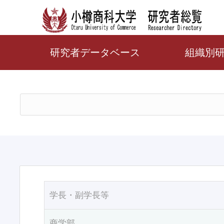
研究者データベース
組織別
学長・副学長等
商学部