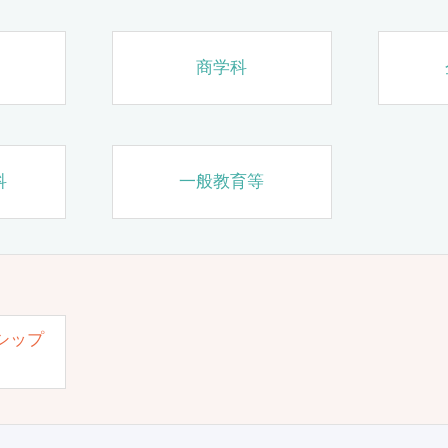
商学科
科
一般教育等
シップ