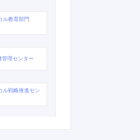
カル教育部門
）
健管理センター
カル戦略推進セン