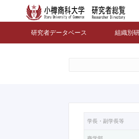
研究者データベース
組織別
学長・副学長等
商学部