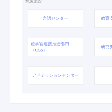
附属施設
言語センター
教育
産学官連携推進部門
研究
（CGS）
アドミッションセンター