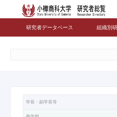
研究者データベース
組織別
学長・副学長等
商学部