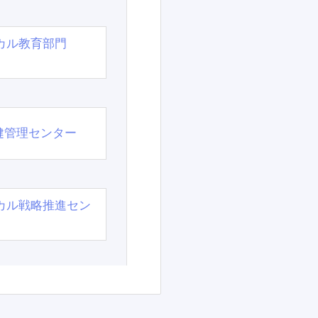
カル教育部門
）
健管理センター
カル戦略推進セン