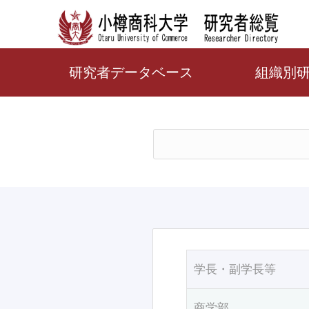
研究者データベース
組織別
学長・副学長等
商学部