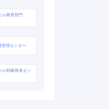
カル教育部門
）
健管理センター
カル戦略推進セン