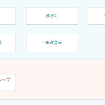
商学科
科
一般教育等
シップ