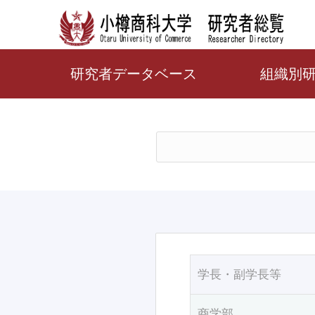
研究者データベース
組織別
学長・副学長等
商学部