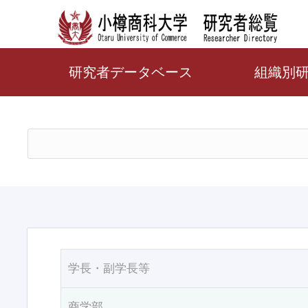
研究者データベース
組織別
学長・副学長等
商学部