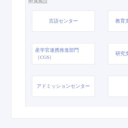
附属施設
言語センター
教育
産学官連携推進部門
研究
（CGS）
アドミッションセンター