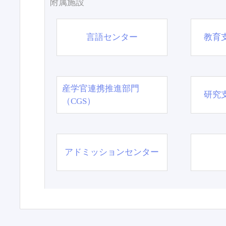
附属施設
言語センター
教育
産学官連携推進部門
研究
（CGS）
アドミッションセンター