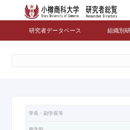
研究者データベース
組織別
学長・副学長等
商学部