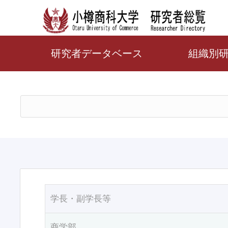
研究者データベース
組織別
学長・副学長等
商学部