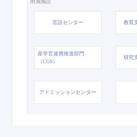
附属施設
言語センター
教育
産学官連携推進部門
研究
（CGS）
アドミッションセンター